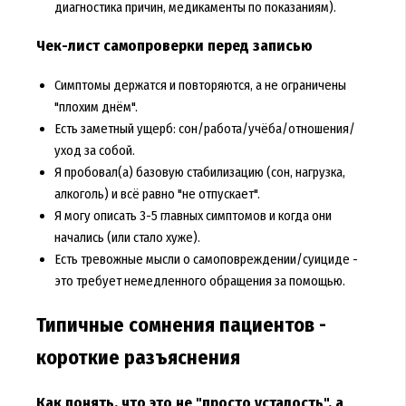
диагностика причин, медикаменты по показаниям).
Чек-лист самопроверки перед записью
Симптомы держатся и повторяются, а не ограничены
"плохим днём".
Есть заметный ущерб: сон/работа/учёба/отношения/
уход за собой.
Я пробовал(а) базовую стабилизацию (сон, нагрузка,
алкоголь) и всё равно "не отпускает".
Я могу описать 3-5 главных симптомов и когда они
начались (или стало хуже).
Есть тревожные мысли о самоповреждении/суициде -
это требует немедленного обращения за помощью.
Типичные сомнения пациентов -
короткие разъяснения
Как понять, что это не "просто усталость", а