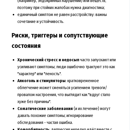
(например, эндокринных нарушений) или веществ,
поэтому при стойких жалобах нужна диагностика;
единичный симптом не равен расстройству: важны
сочетание и устойчивость.
Риски, триггеры и сопутствующие
состояния
Хронический стресс и недосып
часто запускают или
усиливают симптомы; люди ошибочно трактуют это как
"характер" или "леность".
Алкоголь и стимуляторы
: кратковременное
облегчение может сменяться усилением тревоги/
провалом настроения, что выглядит как "вдруг стало
хуже без причины".
Соматические заболевания
(и их лечение) могут
давать похожие симптомы; игнорирование
обследования - частая ошибка.
Коморбидность
: депрессия нередко идёт вместе с