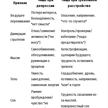
Чаще при
Чаще при тревожном
Признак
депрессии
расстройстве
Потеря интереса,
Ведущее
Опасение, напряжение,
безнадёжность,
переживание
"что-то случится"
"нет смысла"
Отказ/снижение
Контроль/проверки/
Движущая
активности ("не
избегание ("надо
стратегия
могу")
предотвратить")
Самообвинение,
Катастрофизация,
обесценивание,
сценарии будущего,
Мысли
руминации о
трудность остановить
прошлом
тревоги
Тяжесть,
Сердцебиение, дрожь,
Тело
замедление,
потливость, напряжение,
сниженная энергия
"ком" в горле
Ранние
Трудность засыпания из-
пробуждения/
Сон
за мыслей,
чувство "не
поверхностный сон