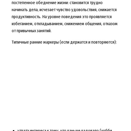
постепенное обеднение жизни: становится трудно
начинать дела, исчезает чувство удовольствия, снижается
продуктивность. На уровне поведения это проявляется
избеганием, откладыванием, снижением общения, отказом
от привычных занятий.
Типичные ранние маркеры (если держатся и повторяются):
утрата интереса к тому, что раньше радовало (хобби,