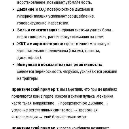
восстановление, повышает утомляемость.
Дыхание и CO₂:
поверхностное дыхание и
гипервентиляция усиливают сердцебиение,
головокружение, парестезии.
Боль и сенситизация:
нервная система учится боли -
порог снижается, растёт фокус внимания на теле.
ЖКТ и микромоторика:
стресс меняет моторику и
чувствительность кишечника (спазмы, тошнота,
дискомфорт).
Иммунная и воспалительная реактивность:
меняется переносимость нагрузок, усиливаются реакции
на триггеры.
Практический пример 1:
вы заметили, что при дедлайнах
появляются ком в горле, изжога и скачки пульса. Механика
часто такая: напряжение → поверхностное дыхание →
усиление вегетативных симптомов → тревожная
интерпретация → ещё больше симптомов.
Практический пример 2:
после конфликта возникает