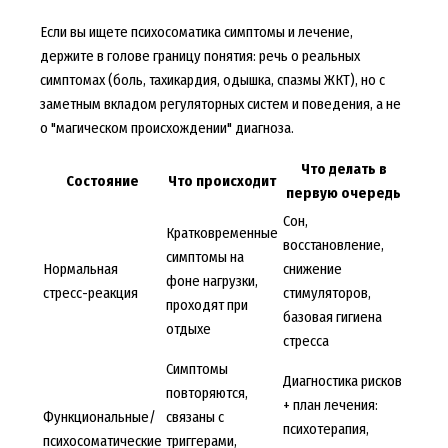
Если вы ищете психосоматика симптомы и лечение,
держите в голове границу понятия: речь о реальных
симптомах (боль, тахикардия, одышка, спазмы ЖКТ), но с
заметным вкладом регуляторных систем и поведения, а не
о "магическом происхождении" диагноза.
Что делать в
Состояние
Что происходит
первую очередь
Сон,
Кратковременные
восстановление,
симптомы на
Нормальная
снижение
фоне нагрузки,
стресс-реакция
стимуляторов,
проходят при
базовая гигиена
отдыхе
стресса
Симптомы
Диагностика рисков
повторяются,
+ план лечения:
Функциональные/
связаны с
психотерапия,
психосоматические
триггерами,