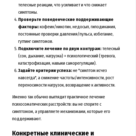
телесные реакции, что усиливает и что снижает
симптомы.
Проверьте поведенческие поддерживающие
факторы:
кофеин/никотин, недосып, гиподинамия,
постоянные проверки давления/пульса, избегание,
гуглинг симптомов.
Подключите лечение по двум контурам:
телесный
(сон, дыхание, нагрузка) + психологический (тревога,
катастрофизация, навыки саморегуляции).
Задайте критерии успеха:
не "симптом исчез
навсегда", а снижение частоты/интенсивности, рост
переносимости нагрузок, возвращение к активности.
Именно так обычно выглядит практичное лечение
психосоматических расстройств: вы не спорите с
симптомом, а управляете механизмами, которые его
поддерживают.
Конкретные клинические и