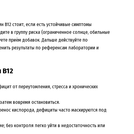
н B12 стоит, если есть устойчивые симптомы
одите в группу риска (ограниченное солнце, обильные
уете приём добавок. Дальше действуйте по
ценить результаты по референсам лаборатории и
и B12
фицит от переутомления, стресса и хронических
затем вовремя остановиться.
ренос кислорода, дефициты часто маскируются под
е; без контроля легко уйти в недостаточность или