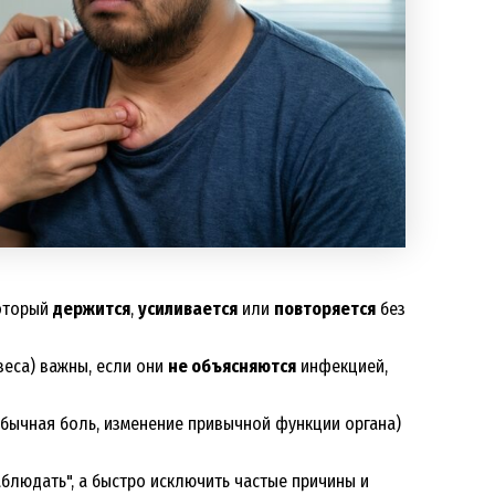
который
держится
,
усиливается
или
повторяется
без
веса) важны, если они
не объясняются
инфекцией,
обычная боль, изменение привычной функции органа)
людать", а быстро исключить частые причины и