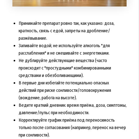
Принимайте препарат ровно так, как указано: доза,
кратность, связь с едой, запреты на дробление/
разжёвывание.
Запивайте водой; не используйте алкоголь "для
расслабления" и не смешивайте с энергетиками.
Не дублируйте действующие вещества (часто
происходит с "простудными" комбинированными
средствами и обезболивающими).
В первые дни избегайте потенциально опасных
действий при риске сонливости/головокружения
(вождение, работа на высоте).
Ведите краткий дневник: время приёма, доза, симптомы,
давление/пульс при необходимости.
Корректируйте график приёма под переносимость
только после согласования (например, перенос на вечер
при сонливости).