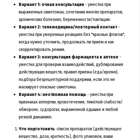
Вариант 1: очная консультация
- уместна при
выраженных симптомах, сочетании многих препаратов,
хронических болезнях, беременности/лактации.
Вариант 2: телемедицина/повторный контакт
-
уместна при умеренных реакциях без "красных флагов",
когда нужно уточнить, продолжать ли приём и как
скорректировать режим.
Вариант 3: консультация фармацевта в аптеке
-
уместна для проверки взаимодействий, дублирования
действующих веществ, правил приёма (еда/время),
подбора безрецептурной поддержки, если это не
маскирует опасные симптомы.
Вариант 4: неотложная помощь
- уместна при
признаках аллергии, кровотечения, тяжёлой слабости/
обмороке, судорогах, выраженной одышке и любой
резкой динамике.
Что подготовить
: список препаратов (действующее
вещество, доза, кратность), фото упаковок, ваши