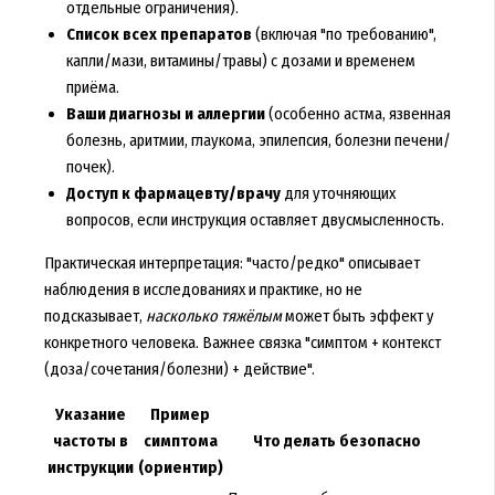
отдельные ограничения).
Список всех препаратов
(включая "по требованию",
капли/мази, витамины/травы) с дозами и временем
приёма.
Ваши диагнозы и аллергии
(особенно астма, язвенная
болезнь, аритмии, глаукома, эпилепсия, болезни печени/
почек).
Доступ к фармацевту/врачу
для уточняющих
вопросов, если инструкция оставляет двусмысленность.
Практическая интерпретация: "часто/редко" описывает
наблюдения в исследованиях и практике, но не
подсказывает,
насколько тяжёлым
может быть эффект у
конкретного человека. Важнее связка "симптом + контекст
(доза/сочетания/болезни) + действие".
Указание
Пример
частоты в
симптома
Что делать безопасно
инструкции
(ориентир)