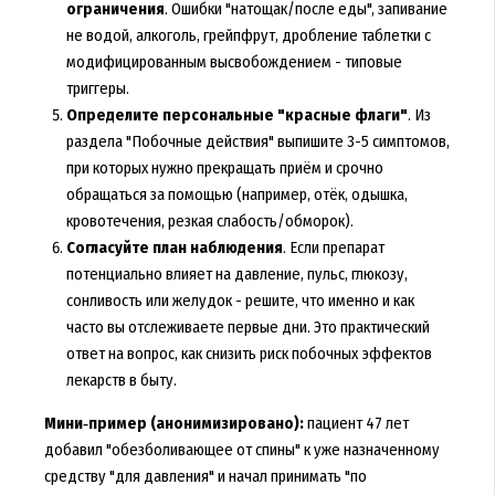
ограничения
. Ошибки "натощак/после еды", запивание
не водой, алкоголь, грейпфрут, дробление таблетки с
модифицированным высвобождением - типовые
триггеры.
Определите персональные "красные флаги"
. Из
раздела "Побочные действия" выпишите 3-5 симптомов,
при которых нужно прекращать приём и срочно
обращаться за помощью (например, отёк, одышка,
кровотечения, резкая слабость/обморок).
Согласуйте план наблюдения
. Если препарат
потенциально влияет на давление, пульс, глюкозу,
сонливость или желудок - решите, что именно и как
часто вы отслеживаете первые дни. Это практический
ответ на вопрос, как снизить риск побочных эффектов
лекарств в быту.
Мини‑пример (анонимизировано):
пациент 47 лет
добавил "обезболивающее от спины" к уже назначенному
средству "для давления" и начал принимать "по