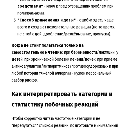
средствами"
- ключ к предотвращению проблем при
полипрагмазии.
"Способ применения и дозы"
- ошибки здесь чаще
всего и создают нежелательные реакции (не то время,
не с той едой, дробление/разжёвывание, пропуски).
Когда не стоит полагаться только на
самостоятельное чтение:
при беременности/лактации, у
детей, при хронической болезни печени/почек, при приёме
антикоагулянтов/антиаритмиков/противосудорожных и при
любой истории тяжёлой аллергии - нужен персональный
разбор рисков.
Как интерпретировать категории и
статистику побочных реакций
Чтобы корректно читать частотные категории и не
"перепугаться" списком реакций, подготовьте минимальный