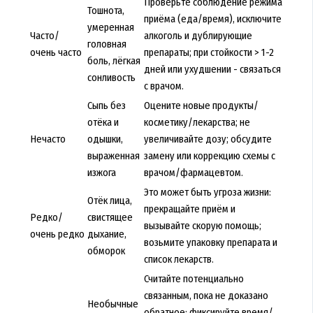
Проверьте соблюдение режима
Тошнота,
приёма (еда/время), исключите
умеренная
Часто/
алкоголь и дублирующие
головная
очень часто
препараты; при стойкости > 1-2
боль, лёгкая
дней или ухудшении - связаться
сонливость
с врачом.
Сыпь без
Оцените новые продукты/
отёка и
косметику/лекарства; не
Нечасто
одышки,
увеличивайте дозу; обсудите
выраженная
замену или коррекцию схемы с
изжога
врачом/фармацевтом.
Это может быть угроза жизни:
Отёк лица,
прекращайте приём и
Редко/
свистящее
вызывайте скорую помощь;
очень редко
дыхание,
возьмите упаковку препарата и
обморок
список лекарств.
Считайте потенциально
связанным, пока не доказано
Необычные
обратное: фиксируйте время/