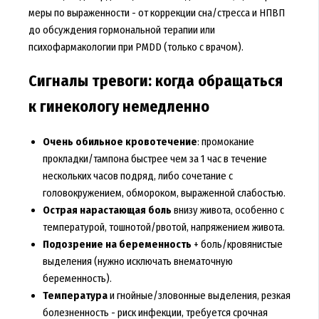
меры по выраженности - от коррекции сна/стресса и НПВП
до обсуждения гормональной терапии или
психофармакологии при PMDD (только с врачом).
Сигналы тревоги: когда обращаться
к гинекологу немедленно
Очень обильное кровотечение
: промокание
прокладки/тампона быстрее чем за 1 час в течение
нескольких часов подряд, либо сочетание с
головокружением, обмороком, выраженной слабостью.
Острая нарастающая боль
внизу живота, особенно с
температурой, тошнотой/рвотой, напряжением живота.
Подозрение на беременность
+ боль/кровянистые
выделения (нужно исключать внематочную
беременность).
Температура
и гнойные/зловонные выделения, резкая
болезненность - риск инфекции, требуется срочная