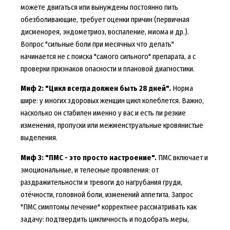
можете двигаться или вынуждены постоянно пить
обезболивающие, требует оценки причин (первичная
дисменорея, эндометриоз, воспаление, миома и др.).
Вопрос "сильные боли при месячных что делать"
начинается не с поиска "самого сильного" препарата, а с
проверки признаков опасности и плановой диагностики.
Миф 2: "Цикл всегда должен быть 28 дней".
Норма
шире: у многих здоровых женщин цикл колеблется. Важно,
насколько он стабилен именно у вас и есть ли резкие
изменения, пропуски или межменструальные кровянистые
выделения.
Миф 3: "ПМС - это просто настроение".
ПМС включает и
эмоциональные, и телесные проявления: от
раздражительности и тревоги до нагрубания груди,
отёчности, головной боли, изменений аппетита. Запрос
"ПМС симптомы лечение" корректнее рассматривать как
задачу: подтвердить цикличность и подобрать меры,