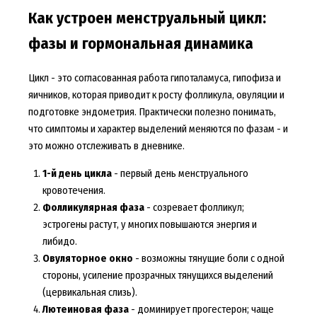
Как устроен менструальный цикл:
фазы и гормональная динамика
Цикл - это согласованная работа гипоталамуса, гипофиза и
яичников, которая приводит к росту фолликула, овуляции и
подготовке эндометрия. Практически полезно понимать,
что симптомы и характер выделений меняются по фазам - и
это можно отслеживать в дневнике.
1-й день цикла
- первый день менструального
кровотечения.
Фолликулярная фаза
- созревает фолликул;
эстрогены растут, у многих повышаются энергия и
либидо.
Овуляторное окно
- возможны тянущие боли с одной
стороны, усиление прозрачных тянущихся выделений
(цервикальная слизь).
Лютеиновая фаза
- доминирует прогестерон; чаще