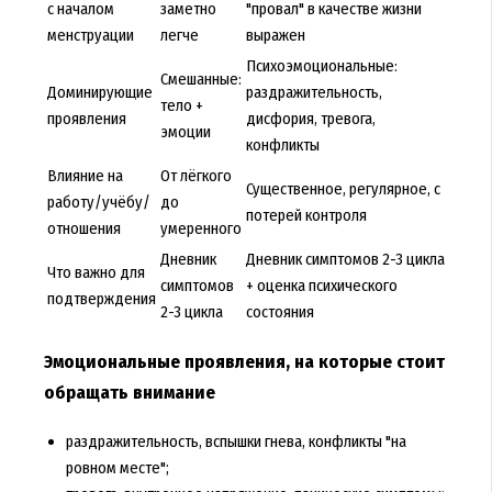
с началом
заметно
"провал" в качестве жизни
менструации
легче
выражен
Психоэмоциональные:
Смешанные:
Доминирующие
раздражительность,
тело +
проявления
дисфория, тревога,
эмоции
конфликты
Влияние на
От лёгкого
Существенное, регулярное, с
работу/учёбу/
до
потерей контроля
отношения
умеренного
Дневник
Дневник симптомов 2-3 цикла
Что важно для
симптомов
+ оценка психического
подтверждения
2-3 цикла
состояния
Эмоциональные проявления, на которые стоит
обращать внимание
раздражительность, вспышки гнева, конфликты "на
ровном месте";