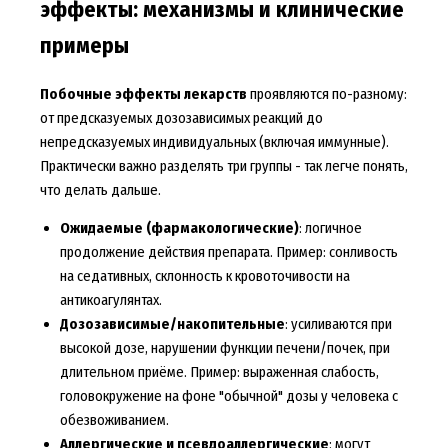
эффекты: механизмы и клинические
примеры
Побочные эффекты лекарств
проявляются по-разному:
от предсказуемых дозозависимых реакций до
непредсказуемых индивидуальных (включая иммунные).
Практически важно разделять три группы - так легче понять,
что делать дальше.
Ожидаемые (фармакологические)
: логичное
продолжение действия препарата. Пример: сонливость
на седативных, склонность к кровоточивости на
антикоагулянтах.
Дозозависимые/накопительные
: усиливаются при
высокой дозе, нарушении функции печени/почек, при
длительном приёме. Пример: выраженная слабость,
головокружение на фоне "обычной" дозы у человека с
обезвоживанием.
Аллергические и псевдоаллергические
: могут