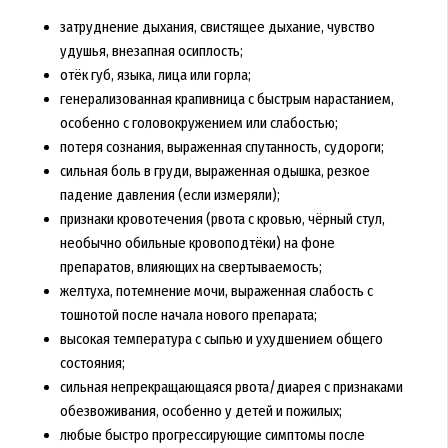
затруднение дыхания, свистящее дыхание, чувство
удушья, внезапная осиплость;
отёк губ, языка, лица или горла;
генерализованная крапивница с быстрым нарастанием,
особенно с головокружением или слабостью;
потеря сознания, выраженная спутанность, судороги;
сильная боль в груди, выраженная одышка, резкое
падение давления (если измеряли);
признаки кровотечения (рвота с кровью, чёрный стул,
необычно обильные кровоподтёки) на фоне
препаратов, влияющих на свертываемость;
желтуха, потемнение мочи, выраженная слабость с
тошнотой после начала нового препарата;
высокая температура с сыпью и ухудшением общего
состояния;
сильная непрекращающаяся рвота/диарея с признаками
обезвоживания, особенно у детей и пожилых;
любые быстро прогрессирующие симптомы после