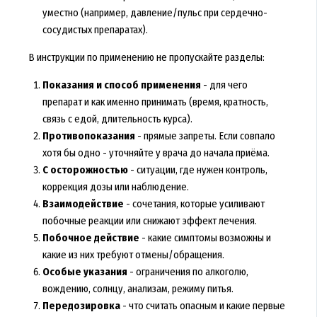
уместно (например, давление/пульс при сердечно-
сосудистых препаратах).
В инструкции по применению не пропускайте разделы:
Показания и способ применения
- для чего
препарат и как именно принимать (время, кратность,
связь с едой, длительность курса).
Противопоказания
- прямые запреты. Если совпало
хотя бы одно - уточняйте у врача до начала приёма.
С осторожностью
- ситуации, где нужен контроль,
коррекция дозы или наблюдение.
Взаимодействие
- сочетания, которые усиливают
побочные реакции или снижают эффект лечения.
Побочное действие
- какие симптомы возможны и
какие из них требуют отмены/обращения.
Особые указания
- ограничения по алкоголю,
вождению, солнцу, анализам, режиму питья.
Передозировка
- что считать опасным и какие первые