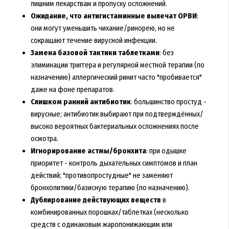
лишним лекарствам и пропуску осложнений.
Ожидание, что антигистаминные вылечат ОРВИ
:
они могут уменьшить чихание/ринорею, но не
сокращают течение вирусной инфекции.
Замена базовой тактики таблетками
: без
элиминации триггера и регулярной местной терапии (по
назначению) аллергический ринит часто "пробивается"
даже на фоне препаратов.
Слишком ранний антибиотик
: большинство простуд -
вирусные; антибиотик выбирают при подтверждённых/
высоко вероятных бактериальных осложнениях после
осмотра.
Игнорирование астмы/бронхита
: при одышке
приоритет - контроль дыхательных симптомов и план
действий; "противопростудные" не заменяют
бронхолитики/базисную терапию (по назначению).
Дублирование действующих веществ
в
комбинированных порошках/таблетках (несколько
средств с одинаковым жаропонижающим или