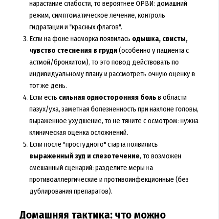
нарастание слабости, то вероятнее ОРВИ: домашний
режим, симптоматическое лечение, контроль
гидратации и "красных флагов".
Если на фоне насморка появилась
одышка, свисты,
чувство стеснения в груди
(особенно у пациента с
астмой/бронхитом), то это повод действовать по
индивидуальному плану и рассмотреть очную оценку в
тот же день.
Если есть
сильная односторонняя боль
в области
пазух/уха, заметная болезненность при наклоне головы,
выраженное ухудшение, то не тяните с осмотром: нужна
клиническая оценка осложнений.
Если после "простудного" старта появились
выраженный зуд и слезотечение
, то возможен
смешанный сценарий: разделите меры на
противоаллергические и противоинфекционные (без
дублирования препаратов).
Домашняя тактика: что можно