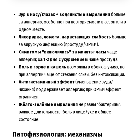
Зуд в носу/глазах + водянистые выделения
больше
за аллергию, особенно при повторяемости в сезон или в
одном месте.
Лихорадка, ломота, нарастающая слабость
больше
за вирусную инфекцию (простуду/ОРВИ).
Симптомы "включились" за минуты-часы
чаще
аллергия;
за 1-2 дня с ухудшением
чаще простуда.
Боль в горле и кашель
возможны в обоих случаях, но
при аллергии чаще от стекания слизи, без интоксикации.
Антигистаминный эффект
(уменьшение зуда/
чихания) поддерживает аллергию; при ОРВИ эффект
ограничен.
Жёлто-зелёные выделения
не равны "бактериям":
важнее длительность, боль в лице/ухе и общее
состояние.
Патофизиология: механизмы