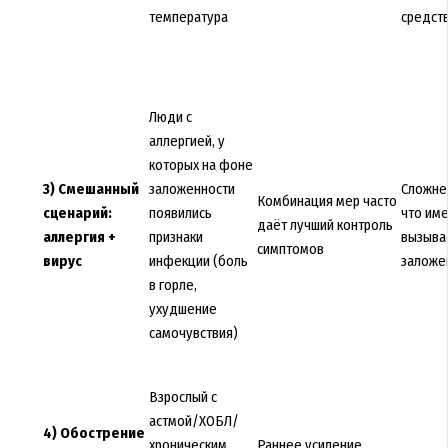
температура
средст
Люди с
аллергией, у
которых на фоне
3) Смешанный
заложенности
Сложне
Комбинация мер часто
сценарий:
появились
что им
даёт лучший контроль
аллергия +
признаки
вызыва
симптомов
вирус
инфекции (боль
заложе
в горле,
ухудшение
самочувствия)
Взрослый с
астмой/ХОБЛ/
4) Обострение
хроническим
Раннее усиление