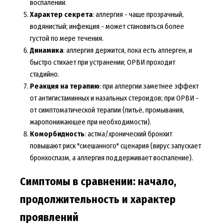
воспалении.
Характер секрета
: аллергия - чаще прозрачный,
водянистый; инфекция - может становиться более
густой по мере течения.
Динамика
: аллергия держится, пока есть аллерген, и
быстро стихает при устранении; ОРВИ проходит
стадийно.
Реакция на терапию
: при аллергии заметнее эффект
от антигистаминных и назальных стероидов; при ОРВИ -
от симптоматической терапии (питьё, промывания,
жаропонижающее при необходимости).
Коморбидность
: астма/хронический бронхит
повышают риск "смешанного" сценария (вирус запускает
бронхоспазм, а аллергия поддерживает воспаление).
Симптомы в сравнении: начало,
продолжительность и характер
проявлений