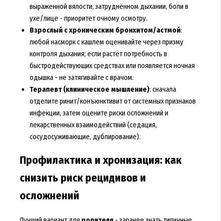
выраженной вялости, затруднённом дыхании, боли в
ухе/лице - приоритет очному осмотру.
Взрослый с хроническим бронхитом/астмой
:
любой насморк с кашлем оценивайте через призму
контроля дыхания; если растёт потребность в
быстродействующих средствах или появляется ночная
одышка - не затягивайте с врачом.
Терапевт (клиническое мышление)
: сначала
отделите ринит/конъюнктивит от системных признаков
инфекции, затем оцените риски осложнений и
лекарственных взаимодействий (седация,
сосудосуживающие, дублирование).
Профилактика и хронизация: как
снизить риск рецидивов и
осложнений
Лучший вариант для
родителя
- заранее знать типичные