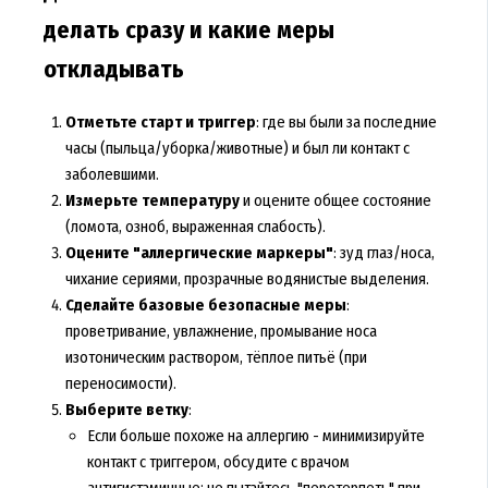
делать сразу и какие меры
откладывать
Отметьте старт и триггер
: где вы были за последние
часы (пыльца/уборка/животные) и был ли контакт с
заболевшими.
Измерьте температуру
и оцените общее состояние
(ломота, озноб, выраженная слабость).
Оцените "аллергические маркеры"
: зуд глаз/носа,
чихание сериями, прозрачные водянистые выделения.
Сделайте базовые безопасные меры
:
проветривание, увлажнение, промывание носа
изотоническим раствором, тёплое питьё (при
переносимости).
Выберите ветку
:
Если больше похоже на аллергию - минимизируйте
контакт с триггером, обсудите с врачом
антигистаминные; не пытайтесь "перетерпеть" при