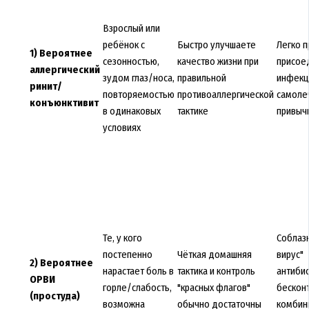
Взрослый или
ребёнок с
Быстро улучшаете
Легко п
1) Вероятнее
сезонностью,
качество жизни при
присое
аллергический
зудом глаз/носа,
правильной
инфекц
ринит/
повторяемостью
противоаллергической
самоле
конъюнктивит
в одинаковых
тактике
привыч
условиях
Те, у кого
Соблазн
постепенно
Чёткая домашняя
вирус"
2) Вероятнее
нарастает боль в
тактика и контроль
антиби
ОРВИ
горле/слабость,
"красных флагов"
бескон
(простуда)
возможна
обычно достаточны
комбин