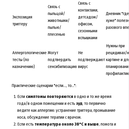
Связь с
Связь с
контактами,
пыльцой/
Дневник "где
Экспозиция
детсадом/
животными/
хуже" полез
триггеру
офисом,
пылью/
разового вп
сезонными
плесенью
вспышками
Нужны при
Аллергологические
Могут
Не
рецидивах/н
тесты (по
подтвердить
подтверждают
картине и дл
назначению)
сенсибилизацию
вирус
планировани
профилактик
Практические сценарии "если..., то...":
Если
симптомы повторяются
в одно и то же время
года/в одном помещении и есть
зуд
, то первично
ведите как аллергию: устранение триггера, промывание
носа, обсуждение терапии с врачом.
Если есть
температура около 38°C и выше
, ломота и