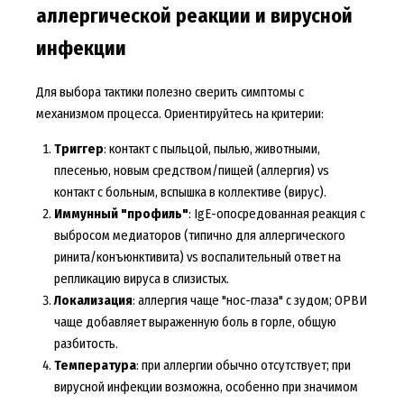
аллергической реакции и вирусной
инфекции
Для выбора тактики полезно сверить симптомы с
механизмом процесса. Ориентируйтесь на критерии:
Триггер
: контакт с пыльцой, пылью, животными,
плесенью, новым средством/пищей (аллергия) vs
контакт с больным, вспышка в коллективе (вирус).
Иммунный "профиль"
: IgE-опосредованная реакция с
выбросом медиаторов (типично для аллергического
ринита/конъюнктивита) vs воспалительный ответ на
репликацию вируса в слизистых.
Локализация
: аллергия чаще "нос-глаза" с зудом; ОРВИ
чаще добавляет выраженную боль в горле, общую
разбитость.
Температура
: при аллергии обычно отсутствует; при
вирусной инфекции возможна, особенно при значимом