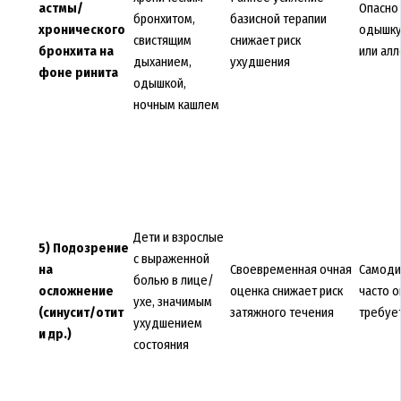
астмы/
Опасно 
бронхитом,
базисной терапии
хронического
одышку
свистящим
снижает риск
бронхита на
или ал
дыханием,
ухудшения
фоне ринита
одышкой,
ночным кашлем
Дети и взрослые
5) Подозрение
с выраженной
на
Своевременная очная
Самоди
болью в лице/
осложнение
оценка снижает риск
часто 
ухе, значимым
(синусит/отит
затяжного течения
требуе
ухудшением
и др.)
состояния