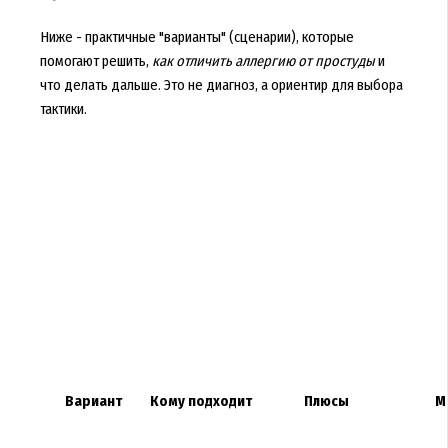
Ниже - практичные "варианты" (сценарии), которые
помогают решить,
как отличить аллергию от простуды
и
что делать дальше. Это не диагноз, а ориентир для выбора
тактики.
Вариант
Кому подходит
Плюсы
М