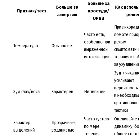
Больше за
Больше за
Как исполь
Признак/тест
простуду/
аллергию
реше
ОРВИ
При лихорад
Часто есть,
ломоте прио
особенно при
режим,
Температура
Обычно нет
выраженной
симптоматич
интоксикации
терапия и н
за ухудшени
Зуд + чихани
усиливают
вероятность
Зуд глаз/носа
Характерен
Не типичен
и необходим
противоалле
тактики
Часто густеют
Оценивайте н
Характер
Прозрачные,
по мере
динамику, бо
выделений
водянистые
течения
общее состо